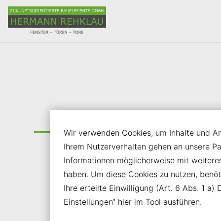
Inhalt der Seite anspringen
Informationen und Einstellungen zur Barrierefreiheit
Türen
Wir verwenden Cookies, um Inhalte und Anz
Ihrem Nutzerverhalten gehen an unsere P
Türen schaffen Räume, bieten Schutz und 
Informationen möglicherweise mit weiter
neue Perspektiven. Sie sind mehr als Funkt
haben. Um diese Cookies zu nutzen, benötig
sind Ausdruck von Stil und Persönlichkeit.
Ihre erteilte Einwilligung (Art. 6 Abs. 1 
Einstellungen“ hier im Tool ausführen.
Moderne Türen verbinden Design, Sicherhe
Energieeffizienz und passen sich den indiv