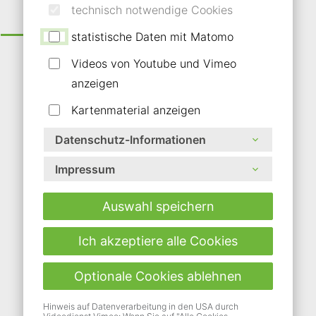
technisch notwendige Cookies
Nebeneingangstüren
statistische Daten mit Matomo
Nebeneingangstüren werden täglich
Videos von Youtube und Vimeo
genutzt – und müssen genauso zuverlässig
anzeigen
funktionieren wie die Haustür.
Kartenmaterial anzeigen
Entscheidend sind Stabilität, Sicherheit
Datenschutz-Informationen
und Wärmedämmung, ohne Kompromisse
bei Optik und Ausstattung. Mit unseren
Impressum
Systemen erhalten Sie langlebige
Lösungen, die technisch überzeugen und
Auswahl speichern
sich gestalterisch in jede Architektur
einfügen.
Ich akzeptiere alle Cookies
Optionale Cookies ablehnen
Mehr erfahren
Hinweis auf Datenverarbeitung in den USA durch