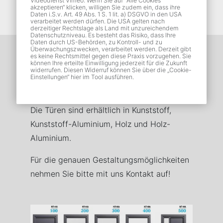
Videodienst Vimeo: Wenn Sie auf "Alle Cookies
akzeptieren“ klicken, willigen Sie zudem ein, dass ihre
Daten i.S.v. Art. 49 Abs. 1 S. 1 lit. a) DSGVO in den USA
verarbeitet werden dürfen. Die USA gelten nach
derzeitiger Rechtslage als Land mit unzureichendem
Datenschutzniveau. Es besteht das Risiko, dass Ihre
Daten durch US-Behörden, zu Kontroll- und zu
Überwachungszwecken, verarbeitet werden. Derzeit gibt
es keine Rechtsmittel gegen diese Praxis vorzugehen. Sie
Unsere Auswahl an Modellen
können Ihre erteilte Einwilligung jederzeit für die Zukunft
widerrufen. Diesen Widerruf können Sie über die „Cookie-
– passend für Ihr Zuhause!
Einstellungen“ hier im Tool ausführen.
Die Türen sind erhältlich in Kunststoff,
Kunststoff-Aluminium, Holz und Holz-
Aluminium.
Für die genauen Gestaltungsmöglichkeiten
nehmen Sie bitte mit uns Kontakt auf!