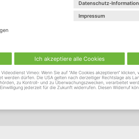
Datenschutz-Informatio
Impressum
piel den Kontrast umschalten, oder die Schriftgröße veränd
igen
Schriftgröße
Ich akzeptiere alle Cookies
deodienst Vimeo: Wenn Sie auf "Alle Cookies akzeptieren“ klicken, wil
ell den Kontrast umschalten.
Mit dieser Funktion können Sie
itet werden dürfen. Die USA gelten nach derzeitiger Rechtslage als 
hörden, zu Kontroll- und zu Überwachungszwecken, verarbeitet werde
 Ihrem Gerät gespeichert.
Ihre Einstellung wird als Cooki
 Einwilligung jederzeit für die Zukunft widerrufen. Diesen Widerruf kön