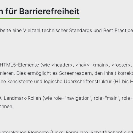
ür Barrierefreiheit
site eine Vielzahl technischer Standards und Best Practice
HTML5-Elemente (wie <header>, <nav>, <main>, <footer>, <a
inieren. Dies ermöglicht es Screenreadern, den Inhalt korrekt
ine konsistente und logische Überschriftenstruktur (H1 bis H
-Landmark-Rollen (wie role="navigation", role="main", rol
chnen.
e interaktiven Elemente (Links, Formulare, Schaltflächen) sin