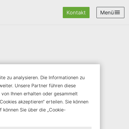
Kontakt
Menü
te zu analysieren. Die Informationen zu
uf Bereiche unserer Website hin, die
iter. Unsere Partner führen diese
ite und Dienstleistungen barrierefrei zu
 von Ihnen erhalten oder gesammelt
ns an den Vorgaben des
Europäischen
Cookies akzeptieren“ erteilen. Sie können
uf können Sie über die „Cookie-