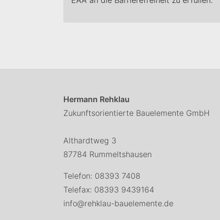
EAA an die Barrierefreiheit zu erfüllen.
Hermann Rehklau
Zukunftsorientierte Bauelemente GmbH
Althardtweg 3
87784 Rummeltshausen
Telefon:
08393 7408
Telefax: 08393 9439164
info
@
rehklau-bauelemente
.
de