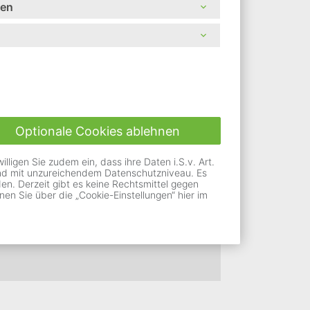
nen
ern:
Optionale Cookies ablehnen
ligen Sie zudem ein, dass ihre Daten i.S.v. Art.
 manuell die Schriftgröße verändern.
Land mit unzureichendem Datenschutzniveau. Es
n. Derzeit gibt es keine Rechtsmittel gegen
e auf Ihrem Gerät gespeichert.
nen Sie über die „Cookie-Einstellungen“ hier im