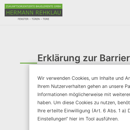
Inhalt der Seite anspringen
Informationen und Einstellungen zur Barrierefreiheit
Erklärung zur Barrier
Wir verwenden Cookies, um Inhalte und Anz
Diese Erklärung informiert Sie über unsere
Ihrem Nutzerverhalten gehen an unsere P
möglicherweise noch nicht vollständig barr
Informationen möglicherweise mit weiter
gestalten, um allen Nutzern eine gleichbe
haben. Um diese Cookies zu nutzen, benötig
Barrierefreiheitsakts
und des
Barrierefrei
Ihre erteilte Einwilligung (Art. 6 Abs. 1 
Einstellungen“ hier im Tool ausführen.