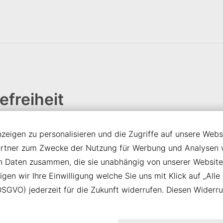
efreiheit
eigen zu personalisieren und die Zugriffe auf unsere Websi
 Bemühungen, Barrierefreiheit zu gewährleisten, und weist a
artner zum Zwecke der Nutzung für Werbung und Analysen we
ierefrei sind. Wir arbeiten kontinuierlich daran, unsere Webs
en Daten zusammen, die sie unabhängig von unserer Website
rechtigte Teilhabe zu ermöglichen. Dabei orientieren wir u
en wir Ihre Einwilligung welche Sie uns mit Klick auf „Alle 
heitsstärkungsgesetzes
.
a) DSGVO) jederzeit für die Zukunft widerrufen. Diesen Widerr