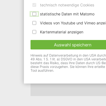
Funktionen
technisch notwendige Cookies
statistische Daten mit Matomo
Mit diesen Funktionen können Sie zum Beis
Videos von Youtube und Vimeo anze
Kartenmaterial anzeigen
Kontrast
Auswahl speichern
Hinweis auf Datenverarbeitung in den USA durch Vi
Mit dieser Funktion können Sie manu
49 Abs. 1 S. 1 lit. a) DSGVO in den USA verarbe
besteht das Risiko, dass Ihre Daten durch US-Be
Ihre Einstellung wird als Cookie auf
diese Praxis vorzugehen. Sie können Ihre erteilte
Tool ausführen.