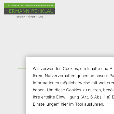
Inhalt der Seite anspringen
Informationen und Einstellungen zur Barrierefreiheit
Textilscreens
Wir verwenden Cookies, um Inhalte und Anz
Ihrem Nutzerverhalten gehen an unsere P
Senkrecht-Markisen bieten einen wirkungs
Informationen möglicherweise mit weiter
Sonnen- und Sichtschutz für unterschiedli
haben. Um diese Cookies zu nutzen, benötig
Einbausituationen. Mit Vorbau-, Schacht- 
Ihre erteilte Einwilligung (Art. 6 Abs. 1 
Putz-Markisen stehen funktionale Lösunge
Einstellungen“ hier im Tool ausführen.
Verfügung, die sich technisch und optisch